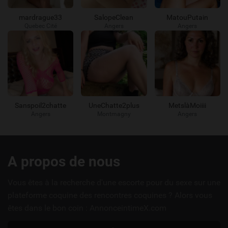
mardrague33
SalopeClean
MatouPutain
Quebec Cité
Angers
Angers
Sanspoil2chatte
UneChatte2plus
MetslàMoiiii
Angers
Montmagny
Angers
Liens
A propos de nous
utiles
Vous êtes à la recherche d'une escorte pour du sexe sur une
plateforme coquine des rencontres coquines ? Alors vous
êtes dans le bon coin : AnnonceintimeX.com