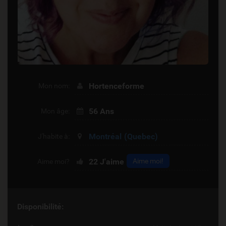
Hortenceforme
Mon nom:
56 Ans
Mon âge:
Montréal
(Quebec)
J'habite à:
22
J'aime
Aime moi!
Aime moi?
Disponibilité: