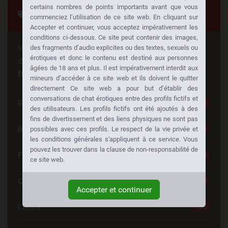
certains nombres de points importants avant que vous
Tags
commenciez l’utilisation de ce site web. En cliquant sur
Accepter et continuer, vous acceptez impérativement les
conditions ci-dessous. Ce site peut contenir des images,
Vous cherchez quelque chose de spécial? Quelqu'un
des fragments d’audio explicites ou des textes, sexuels ou
érotiques et donc le contenu est destiné aux personnes
d'autre cherche la même chose aussi!
Baisez à votre
âgées de 18 ans et plus. Il est impérativement interdit aux
façon:
mineurs d’accéder à ce site web et ils doivent le quitter
directement Ce site web a pour but d’établir des
conversations de chat érotiques entre des profils fictifs et
Blonde
242
des utilisateurs. Les profils fictifs ont été ajoutés à des
fins de divertissement et des liens physiques ne sont pas
Brunette
234
possibles avec ces profils. Le respect de la vie privée et
les conditions générales s'appliquent à ce service. Vous
pouvez les trouver dans la clause de non-responsabilité de
Femme Cherche Homme
220
ce site web.
Gros Seins
138
Accepter et continuer
Latina
136