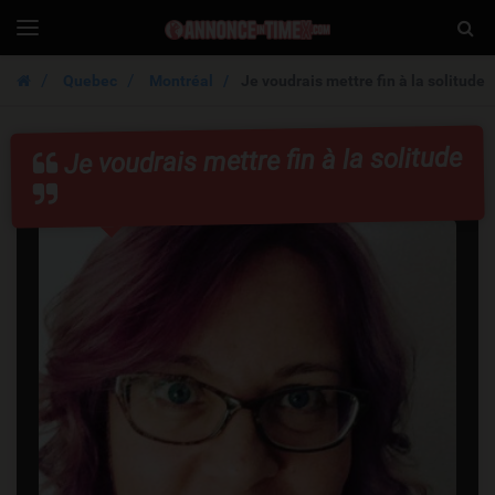
AnnonceIntimex
Togg
Toggle
navigation
Sear
Quebec
Montréal
Je voudrais mettre fin à la solitude
Je voudrais mettre fin à la solitude