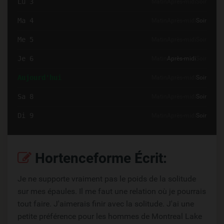
Lu 3
Matin
Après-midi
Soir
Ma 4
Matin
Après-midi
Soir
Me 5
Matin
Après-midi
Soir
Je 6
Matin
Après-midi
Soir
Aujourd'hui
Matin
Après-midi
Soir
Sa 8
Matin
Après-midi
Soir
Di 9
Matin
Après-midi
Soir
Hortenceforme Écrit:
Je ne supporte vraiment pas le poids de la solitude
sur mes épaules. Il me faut une relation où je pourrais
tout faire. J'aimerais finir avec la solitude. J'ai une
petite préférence pour les hommes de Montreal Lake