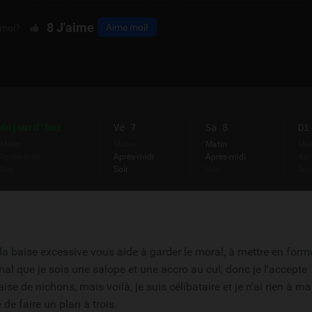
8
J'aime
Aime moi!
 moi?
Aujourd'hui
Ve 7
Sa 8
Di
Matin
Matin
Matin
Mat
Après-midi
Après-midi
Après-midi
Apr
Soir
Soir
Soir
Soi
la baise excessive vous aide à garder le moral, à mettre en form
mal que je sois une salope et une accro au cul, donc je l'accepte
e de nichons, mais voilà, je suis célibataire et je n'ai rien à m
de faire un plan à trois.