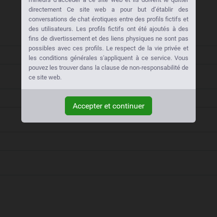
directement Ce site web a pour but d’établir des
conversations de chat érotiques entre des profils fictifs et
des utilisateurs. Les profils fictifs ont été ajoutés à des
fins de divertissement et des liens physiques ne sont pas
possibles avec ces profils. Le respect de la vie privée et
les conditions générales s'appliquent à ce service. Vous
pouvez les trouver dans la clause de non-responsabilité de
ce site web.
Accepter et continuer