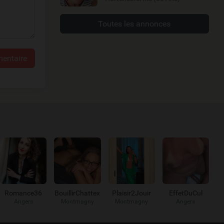
Toutes les annonces
entaire
Romance36
BouillirChattex
Plaisir2Jouir
EffetDuCul
Angers
Montmagny
Montmagny
Angers