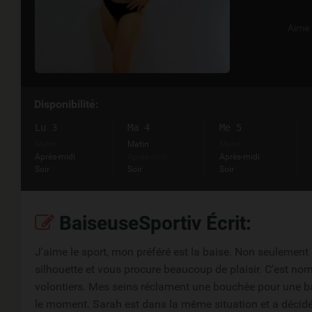
Aime
Disponibilité:
Lu 3
Ma 4
Me 5
Matin
Matin
Matin
Après-midi
Après-midi
Après-midi
Soir
Soir
Soir
BaiseuseSportiv Écrit:
J'aime le sport, mon préféré est la baise. Non seulement 
silhouette et vous procure beaucoup de plaisir. C'est nor
volontiers. Mes seins réclament une bouchée pour une bais
le moment. Sarah est dans la même situation et a décidé 