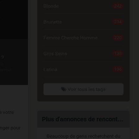
Blonde
242
Brunette
234
Femme Cherche Homme
220
Gros Seins
138
 9
in
Latina
136
ès-midi
r
Voir tous les tags
e votre
Liens
Plus d'annonces de rencontres coquines
anger pour
reliés
Beaucoup de gens recherchent du