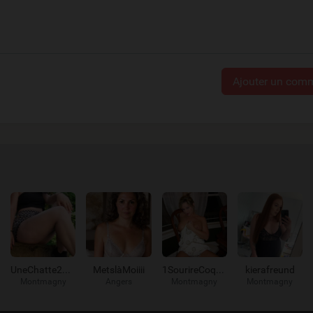
Ajouter un comm
UneChatte2plus
MetslàMoiiii
1SourireCoquin
kierafreund
Montmagny
Angers
Montmagny
Montmagny