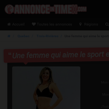
Annon
Hoofdmenu
Accueil
Toutes les annonces
Régions
Quebec
Trois-Rivières
Une femme qui aime le sport 
Une femme qui aime le sport et
Mon 
Mon
J'hab