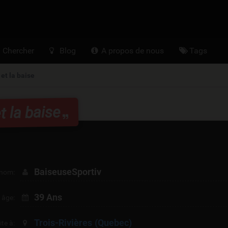
ceIntimex.com
Chercher
Blog
A propos de nous
Tags
et la baise
 la baise
BaiseuseSportiv
nom:
39 Ans
 âge:
Trois-Rivières
(Quebec)
ite à: