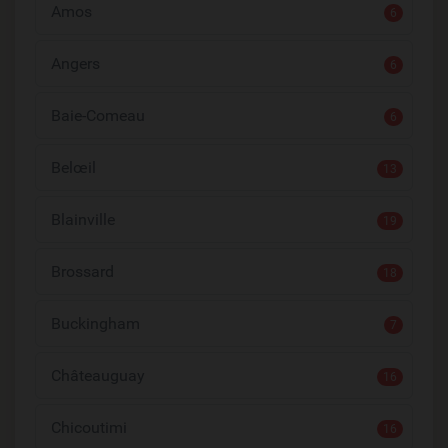
Amos
6
Angers
6
Baie-Comeau
6
Belœil
13
Blainville
19
Brossard
18
Buckingham
7
Châteauguay
16
Chicoutimi
16