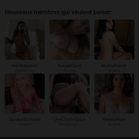
Nouveaux membres qui veulent baiser:
mardrague33
SalopeClean
MatouPutain
Quebec Cité
Angers
Angers
Sanspoil2chatte
UneChatte2plus
MetslàMoiiii
Angers
Montmagny
Angers