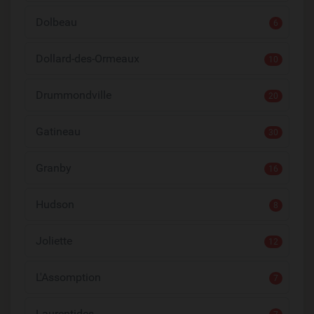
Dolbeau
6
Dollard-des-Ormeaux
10
Drummondville
20
Gatineau
30
Granby
16
Hudson
8
Joliette
12
L'Assomption
7
Laurentides