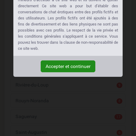
Montmagny
directement Ce site web a pour but d’établir des
6
conversations de chat érotiques entre des profils fictifs et
des utilisateurs. Les profils fictifs ont été ajoutés à des
Montréal
100
fins de divertissement et des liens physiques ne sont pas
possibles avec ces profils. Le respect de la vie privée et
les conditions générales s'appliquent à ce service. Vous
Quebec Cité
61
pouvez les trouver dans la clause de non-responsabilité de
ce site web.
Repentigny
19
Accepter et continuer
Rimouski
19
Rivière-du-Loup
9
Rouyn-Noranda
8
Saguenay
17
Saint-Augustin
6