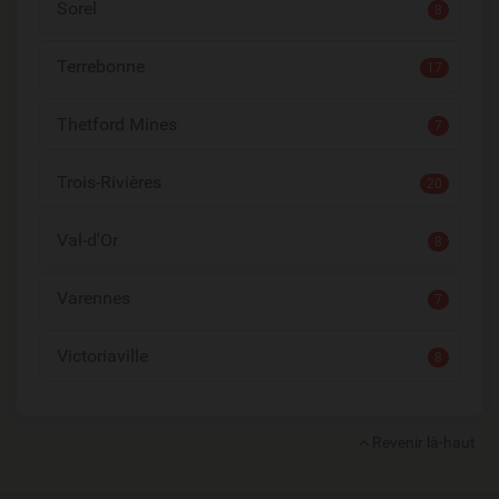
Sorel
8
Terrebonne
17
Thetford Mines
7
Trois-Rivières
20
Val-d'Or
8
Varennes
7
Victoriaville
8
Revenir là-haut