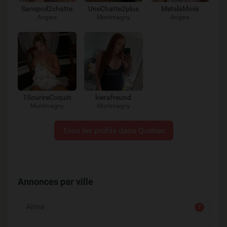
Sanspoil2chatte
UneChatte2plus
MetslàMoiiii
Angers
Montmagny
Angers
1SourireCoquin
kierafreund
Montmagny
Montmagny
Tous les profils dans Quebec
Annonces par ville
Alma
7